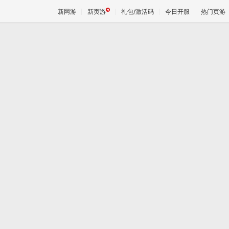
新网游
新页游
礼包/激活码
今日开服
热门页游
魔兽
天堂
王权与