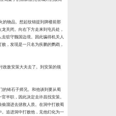
火的物品。想起纹锦提到牌楼前那
火龙关闭。向右下方走来到屯兵处，
人去驻守魏国边境。因此骗得机关人
打败，发现是一只名为疾鹏的鹦鹉，
付政敌安策大夫去了。到安策的领
门的铸石子师兄。和他谈到要从蜀
一官半职，因此决定去许昌找安策。
偷偷溜进去拯救人质。在洞中打败蜀
中。追进洞中打败他，见他幻化为一