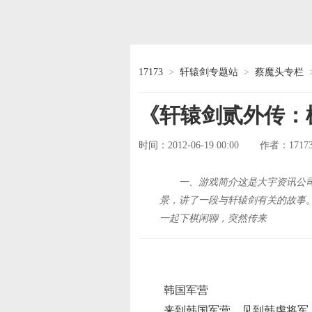
17173
>
轩辕剑专题站
>
蔡魔头专栏
《轩辕剑贰外传：
时间：2012-06-19 00:00
1717
作者：
一、游戏简介这是大宇资讯公司
景，讲了一段与轩辕剑有关的故事
一起下棋闲聊，突然传来
韩国军营
来到韩国军营，见到韩虔将军。得