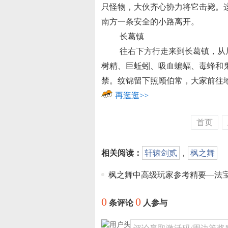
只怪物，大伙齐心协力将它击毙。
南方一条安全的小路离开。
长葛镇
往右下方行走来到长葛镇，从居
树精、巨蚯蚓、吸血蝙蝠、毒蜂和
禁。纹锦留下照顾伯常，大家前往
再逛逛>>
首页
相关阅读：
轩辕剑贰
，
枫之舞
枫之舞中高级玩家参考精要—法
0
0
条评论
人参与