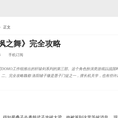
>
正文
枫之舞》完全攻略
3
手机订阅
DOMO工作组推出的轩辕剑系列的第三部。这个角色扮演类游戏以战国时代
。二、完全攻略魏都·洛阳辅子辙是墨子门徒之一，擅长机关学，也有些许
知蜀桑子怂勇韩武子攻破大梁，他被派到这里等候消息。 现