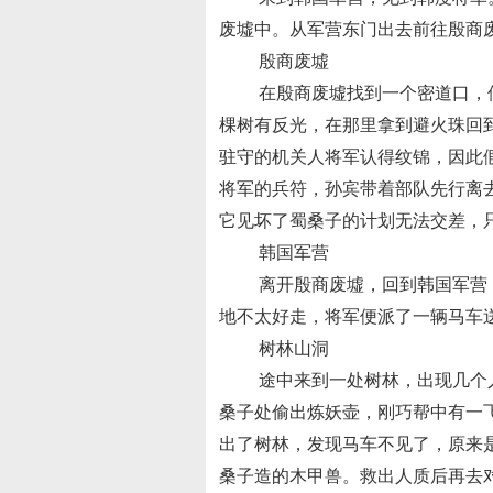
废墟中。从军营东门出去前往殷商
殷商废墟
在殷商废墟找到一个密道口，似
棵树有反光，在那里拿到避火珠回
驻守的机关人将军认得纹锦，因此
将军的兵符，孙宾带着部队先行离
它见坏了蜀桑子的计划无法交差，
韩国军营
离开殷商废墟，回到韩国军营，
地不太好走，将军便派了一辆马车
树林山洞
途中来到一处树林，出现几个人
桑子处偷出炼妖壶，刚巧帮中有一
出了树林，发现马车不见了，原来
桑子造的木甲兽。救出人质后再去