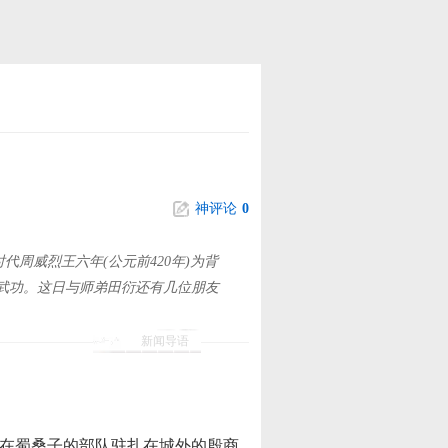
神评论
0
周威烈王六年(公元前420年)为背
武功。这日与师弟田衍还有几位朋友
新闻导语
在蜀桑子的部队驻扎在城外的殷商