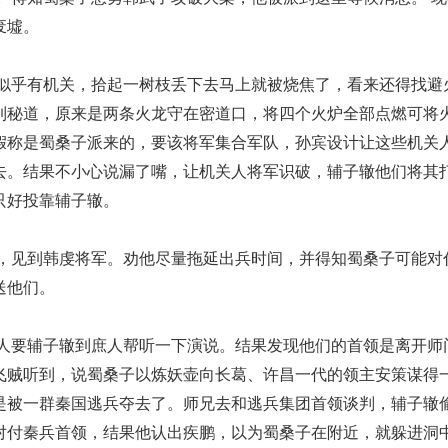
废墟。
乎有机关，拾起一树枝丢下去马上就被烧焦了，看来还得找避
到秘道，原来是两条火龙守在密道口，将四个火炉全部点燃可将
假称是蜀桑子派来的，要该将军集合军队，孙宾设计让这些机关
去。结果不小心说漏了嘴，让机关人将军识破，辅子辙他们将其
只好投靠辅子辙。
见到韩虔将军。劝他尽量拖延出兵时间，并得知蜀桑子可能对
送他们。
要辅子辙到庶人帮听一下演说。结果发现他们的首领是离开师
飞贼听到，说蜀桑子以炼妖壶向长葛、许昌一代的领主安策谋得
是被一群秦国逃兵夺去了。师兄去和逃兵集团首领谈判，辅子辙
对付秦兵首领，结果他认出疾鹏，以为蜀桑子在附近，就躲进洞