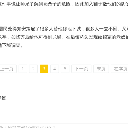
这件事也让师兄了解到蜀桑子的危险，因此加入辅子辙他们的队
民处得知安策雇了很多人替他修地下城，很多人一去不回。又
鬼卒，如找齐后给他可得到龙鳞。在后镇桥边发现纹锦家的老奴
地下城调查。
上一页
1
2
3
4
5
下一页
末页
在本页
宝篇