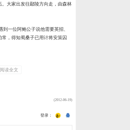
伍。大家出发往鄢陵方向走，由森林
遇到一位阿鲍公子说他需要英招、
伯常，得知蜀桑子已用计将安策囚
阅读全文
(2012-06-19)
登录：